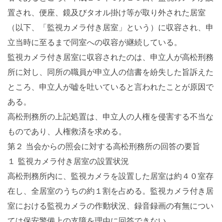
置され、便座、鏡及びタオル掛け等が取り外された居室
（以下、「監視カメラ付き居室」という）に収容され、申
立当時に至るまで同室への収容が継続している。
監視カメラ付き居室に収容されたのは、申立人が高松刑務
所に対し、同所の職員が申立人の信書を紛失した旨訴えた
ところ、申立人が嘘を吐いていると言われたことが原因で
ある。
高松刑務所の上記処置は、申立人の人権を侵害する不当な
ものであり、人権救済を求める。
第２ 当会からの照会に対する高松刑務所の回答の要旨
１ 監視カメラ付き居室の設置状況
高松刑務所内に、監視カメラを設置した居室は約４０室存
在し、全居室のうちの約１割を占める。監視カメラ付き居
室における監視カメラの作動状況、録音録画の有無につい
ては保安警備上の支障を理由に回答できない。