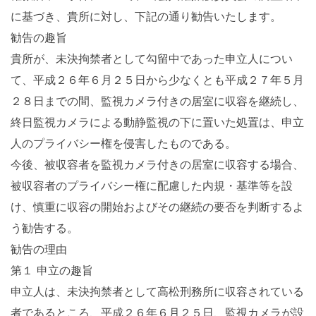
に基づき、貴所に対し、下記の通り勧告いたします。
勧告の趣旨
貴所が、未決拘禁者として勾留中であった申立人につい
て、平成２６年６月２５日から少なくとも平成２７年５月
２８日までの間、監視カメラ付きの居室に収容を継続し、
終日監視カメラによる動静監視の下に置いた処置は、申立
人のプライバシー権を侵害したものである。
今後、被収容者を監視カメラ付きの居室に収容する場合、
被収容者のプライバシー権に配慮した内規・基準等を設
け、慎重に収容の開始およびその継続の要否を判断するよ
う勧告する。
勧告の理由
第１ 申立の趣旨
申立人は、未決拘禁者として高松刑務所に収容されている
者であるところ、平成２６年６月２５日、監視カメラが設