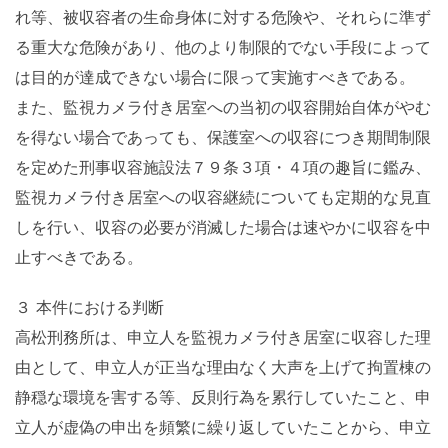
れ等、被収容者の生命身体に対する危険や、それらに準ず
る重大な危険があり、他のより制限的でない手段によって
は目的が達成できない場合に限って実施すべきである。
また、監視カメラ付き居室への当初の収容開始自体がやむ
を得ない場合であっても、保護室への収容につき期間制限
を定めた刑事収容施設法７９条３項・４項の趣旨に鑑み、
監視カメラ付き居室への収容継続についても定期的な見直
しを行い、収容の必要が消滅した場合は速やかに収容を中
止すべきである。
３ 本件における判断
高松刑務所は、申立人を監視カメラ付き居室に収容した理
由として、申立人が正当な理由なく大声を上げて拘置棟の
静穏な環境を害する等、反則行為を累行していたこと、申
立人が虚偽の申出を頻繁に繰り返していたことから、申立