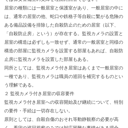
居室の種類には一般居室と保護室があり、一般居室の中に
は、通常の居室の他、蛇口や鉄格子等自殺に繫がる危険の
ある備品設備を排除した自殺防止のための居室（以下、
「自殺防止房」という）が存在する。監視カメラの設置と
居室の構造は必ずしも一致せず、通常の一般居室と同様の
構造の部屋に監視カメラを設置する部屋もあれば、自殺防
止房に監視カメラを設置した部屋もある。
同所としては、監視カメラ付き居室はあくまで一般居室の
一種であり、監視カメラは職員の巡回を補完するものとい
う理解である。
２ 監視カメラ付き居室の収容要件
監視カメラ付き居室への収容開始及び継続について、特別
の要件・手続は一切存在しない。
原則としては、自殺自傷のおそれ等動静観察の必要が高
く、看守の巡回視察のみでは対応困難な事情がある場合