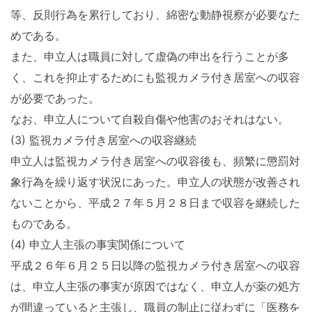
等、反則行為を累行しており、綿密な動静視察が必要なた
めである。
また、申立人は職員に対して虚偽の申出を行うことが多
く、これを抑止するためにも監視カメラ付き居室への収容
が必要であった。
なお、申立人について自殺自傷や他害のおそれはない。
(3) 監視カメラ付き居室への収容継続
申立人は監視カメラ付き居室への収容後も、頻繁に懲罰対
象行為を繰り返す状況にあった。申立人の状態が改善され
ないことから、平成２７年５月２８日まで収容を継続した
ものである。
(4) 申立人主張の事実関係について
平成２６年６月２５日以降の監視カメラ付き居室への収容
は、申立人主張の事実が原因ではなく、申立人が薬の処方
が間違っていると主張し、職員の制止に従わずに「医務を