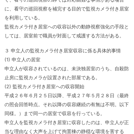
に、看守の巡回視察を補完する目的で監視カメラ付き居室
を利用している。
監視カメラ付き居室への収容以外の動静視察強化の手段と
しては、居室前で職員が対面して戒護する方法がある。
３ 申立人の監視カメラ付き居室収容に係る具体的事情
(1) 申立人の居室
申立人が収容されているのは、未決独居室のうち、自殺防
止房に監視カメラが設置された部屋である。
(2) 監視カメラ付き居室への収容開始
平成２６年６月２５日以降、平成２７年５月２８日（最終
の照会回答時点。それ以降の収容継続の有無は不明。以下
同様。）まで同一の居室で収容を行っている。
申立人を監視カメラ付き居室に収容したのは、申立人が正
当な理由なく大声を上げて拘置棟の静穏な環境を害する