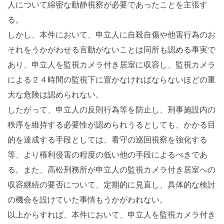
人について綿密な動静視察が必要であったことを主張す
る。
しかし、本件において、申立人に自殺自傷や他害行為のお
それをうかがわせる言動がないことは同所も認める事実で
あり、申立人を監視カメラ付き居室に収容し、監視カメラ
による２４時間の監視下に置かなければならないほどの重
大な危険は認められない。
したがって、申立人の反則行為等を防止し、刑事施設内の
秩序を維持する必要性が認められうるとしても、かかる目
的を達成する手段としては、看守の巡回視察を強化する
等、より権利侵害の程度の低い他の手段によるべきであ
る。また、高松刑務所が申立人の監視カメラ付き居室への
収容継続の要否について、定期的に見直し、具体的な検討
の機会を設けていた事情もうかがわれない。
以上からすれば、本件において、申立人を監視カメラ付き