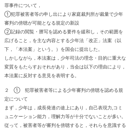
罪事件について，
①犯罪被害者等の申し出により家庭裁判所が裁量で少年
審判の傍聴が可能となる規定の新設
②記録の閲覧・謄写を認める要件を緩和し，その範囲を
広げること，を主な内容とする少年法「改正」法案（以
下，「本法案」という。）を国会に提出した。
しかしながら，本法案は，少年司法の理念・目的に重大な
変質をもたらすおそれがあり，当会は以下の理由により，
本法案に反対する意見を表明する。
２ ① 犯罪被害者等による少年審判の傍聴を認める規
定について
まず，少年は，成長発達の途上にあり，自己表現力,コミ
ュニケーション能力，理解力等が十分でないことが多い。
従って，被害者等が審判を傍聴すると，それらを意識する