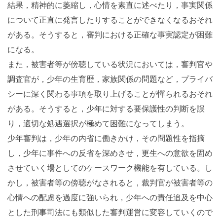
結果，精神的に萎縮し，心情を素直に述べたり，事実関係
について正直に発言したりすることができなくなるおそれ
がある。そうすると，審判における正確な事実認定が困難
になる。
また，被害者等が傍聴している状況においては，審判官や
調査官が，少年の生育歴，家族関係の問題など，プライバ
シーに深く関わる事項を取り上げることが憚られるおそれ
がある。そうすると，少年に対する要保護性の判断を誤
り，適切な処遇選択が極めて困難になってしまう。
少年審判は，少年の内省に働きかけ，その問題性を指摘
し，少年に事件への反省を深めさせ，更生への意欲を固め
させていく場としてのケースワーク機能を有している。し
かし，被害者等の傍聴がなされると，裁判官が被害者等の
心情への配慮を過度に強いられ，少年への責任追及を中心
とした刑事司法にも類似した審判運営に変容していくので