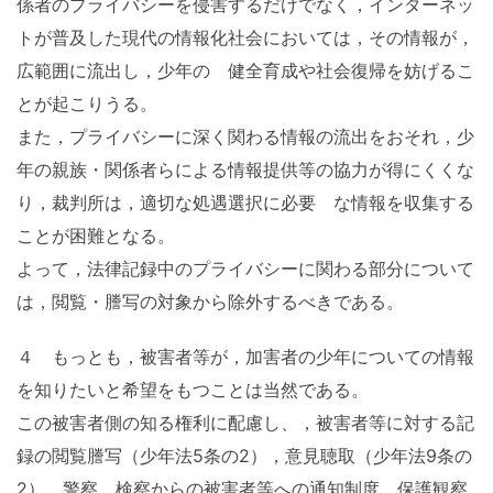
係者のプライバシーを侵害するだけでなく，インターネッ
トが普及した現代の情報化社会においては，その情報が，
広範囲に流出し，少年の 健全育成や社会復帰を妨げるこ
とが起こりうる。
また，プライバシーに深く関わる情報の流出をおそれ，少
年の親族・関係者らによる情報提供等の協力が得にくくな
り，裁判所は，適切な処遇選択に必要 な情報を収集する
ことが困難となる。
よって，法律記録中のプライバシーに関わる部分について
は，閲覧・謄写の対象から除外するべきである。
４ もっとも，被害者等が，加害者の少年についての情報
を知りたいと希望をもつことは当然である。
この被害者側の知る権利に配慮し、，被害者等に対する記
録の閲覧謄写（少年法5条の2），意見聴取（少年法9条の
2），警察，検察からの被害者等への通知制度，保護観察