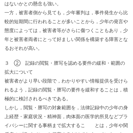
はないかとの懸念も強い。
一方，被害者側から見ても，少年審判は，事件発生から比
較的短期間に行われることが多いことから，少年の発言や
態度によっては，被害者等がさらに傷つくこともあり，少
年と被害者両者にとって好ましい関係を構築する障害とな
るおそれが高い。
３ ② 記録の閲覧・謄写を認める要件の緩和・範囲の
拡大について
被害者がより早い段階で，わかりやすい情報提供を受けら
れるよう，記録の閲覧・謄写の要件を緩和することは，積
極的に検討されるべきである。
しかし，閲覧・謄写の対象範囲を，法律記録中の少年の身
上経歴・家庭状況・精神面，肉体面の医学的所見などプラ
イバシーに関する事柄まで拡大するこ とは，少年や関