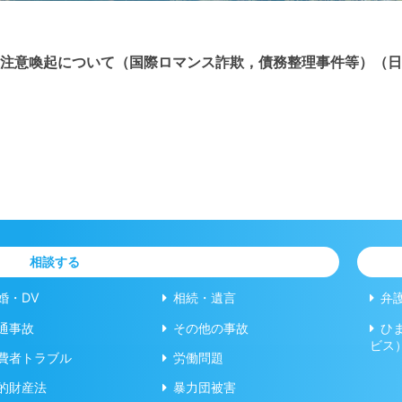
注意喚起について（国際ロマンス詐欺，債務整理事件等）（日
相談する
婚・DV
相続・遺言
弁
通事故
その他の事故
ひ
ビス
費者トラブル
労働問題
的財産法
暴力団被害