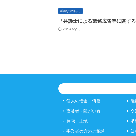
重要なお知らせ
「弁護士による業務広告等に関する
2024/7/23
個人の借金・債務
離
高齢者・障がい者
交
住宅・土地
消
事業者の方のご相談
知