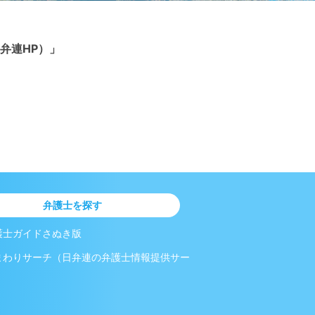
弁連HP）」
弁護士を探す
護士ガイドさぬき版
まわりサーチ（日弁連の弁護士情報提供サー
）