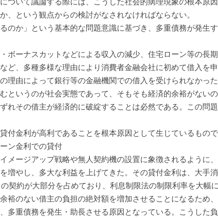
について議論する際には、こうした社会的病理現象の根本原因
か、という観点からの検討がなされなければならない。
るのか」という基本的な問題意識に基づき、多重債務が発生す
・ボーナスカットなどによる収入の減少、住宅ローン等の長期
など、多種多様な理由により消費者金融会社に初めて借入を申
の理由によって銀行等の金融機関での借入を受けられなかった
むというのが社会実態であって、そもそも経済的余裕がないの
ずれその借主が経済的に破綻することは必然である。この問題
貸付金利が高利であることを根本原因として生じているもので
ーン金利での貸付
イメージアップ戦略や無人契約機の設置に象徴されるように、
を増やし、多大な利益を上げてきた。その貸付金利は、大手消
く）の契約が大部分を占めており、利息制限法の制限利率を大幅
余裕のない借主の負担の絶対額を増加させることになるため、
、多重債務を発生・助長させる原因となっている。こうした負