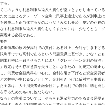
する。
てこのような利息制限法違反の貸付が堂々とまかり通っている原
ために生じるグレーゾーン金利（民事上違法であるが刑事上は処
を民事上も正当化するかのような「みなし弁済」規定の存在の
なす利息制限法違反の貸付をなくすためには、少なくとも「グ
実現する必要がある。
要性
多重債務の原因が高利での貸付にある以上、金利を引き下げる
限利率ですら高利であるという問題意識に基づき、少なくとも
制限利率に一致させることにより「グレーゾーン金利の解消」
」規定はその存在意義を失うことになるため、同規定の廃止も
し、消費者金融業界を中心に、金利を引き下げると資金需要者
どの弊害が生じるなどとして、金利引き下げに反対する主張も
た主張は、大手消費者金融会社による高利での貸付に端を発し
を守るためのものに他ならない。
なるとの主張については、そもそも返済能力のある資金需要者
別せず、自らの利潤追求のために貸付を行ってきたことを自白