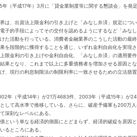
05年（平成17年）3月に「貸金業制度等に関する懇談会」を発
界は、出資法上限金利の引き上げと「みなし弁済」規定について
電子的手段によってその交付を認めるようにするなど「みなし
けた活動を行っている。消費者金融業界のこうした活動の最終
果を段階的に獲得することを通じ、いずれ金利自由化を実現さ
上限金利の引き上げや金利自由化、「みなし弁済」の適用要件
結果となり、これまで以上に多重債務者を増加させる原因とな
げ、現行の利息制限法の制限利率に一致させるための立法措置
年（平成14年）が21万4683件、2003年（平成15年）が24
として高水準で推移している。さらに、破産予備軍も200万
て深刻なレベルにある。
債という単なる経済的側面にとどまらず、経済的破綻を原因と
いるところにある。