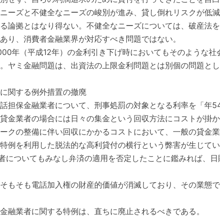
ニーズと不健全なニーズの峻別が進み、貸し倒れリスクが低減
る論拠とはなり得ない。不健全なニーズについては、破産法を
あり、消費者金融業界が対応すべき問題ではない。
000年（平成12年）の金利引き下げ時においてもそのような
。ヤミ金融問題は、出資法の上限金利問題とは別個の問題とし
に関する例外措置の撤廃
話担保金融業者について、刑事処罰の対象となる利率を「年54
貸金業者の場合には日々の集金という回収方法にコストが掛か
ークの整備に伴い回収にかかるコストにおいて、一般の貸金業
特例を利用した脱法的な高利貸付の横行という弊害が生じている
金業者についてもみなし弁済の適用を否定したことに鑑みれば、
そもそも電話加入権の財産的価値が消滅しており、その業態で
金融業者に関する特例は、直ちに廃止されるべきである。