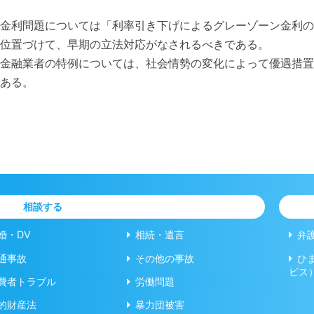
金利問題については「利率引き下げによるグレーゾーン金利の
位置づけて、早期の立法対応がなされるべきである。
金融業者の特例については、社会情勢の変化によって優遇措置
ある。
相談する
婚・DV
相続・遺言
弁
通事故
その他の事故
ひ
ビス
費者トラブル
労働問題
的財産法
暴力団被害