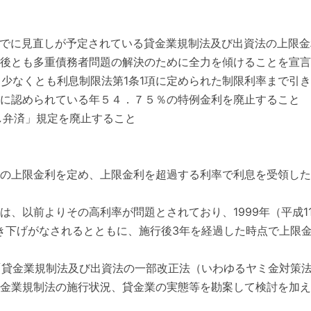
1月までに見直しが予定されている貸金業規制法及び出資法の上限
後とも多重債務者問題の解決のために全力を傾けることを宣言
を、少なくとも利息制限法第1条1項に定められた制限利率まで引
に認められている年５４．７５％の特例金利を廃止すること
し弁済」規定を廃止すること
の上限金利を定め、上限金利を超過する利率で利息を受領した
、以前よりその高利率が問題とされており、1999年（平成1
率の引き下げがなされるとともに、施行後3年を経過した時点で上
月に「貸金業規制法及び出資法の一部改正法（いわゆるヤミ金対策
金業規制法の施行状況、貸金業の実態等を勘案して検討を加え