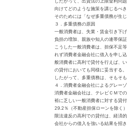
したがって、出資法の上限金利問題
向けてどのような施策を講じるべき
そのためには「なぜ多重債務が生じ
３．多重債務の原因
一般消費者は、失業・賃金引き下げ
負担の増加、親族や知人の連帯保証
こうした一般消費者は、担保不足等
れず消費者金融会社に借入を申し込
般消費者に高利で貸付を行えば、い
の貸付においても同様に妥当する。
したがって、多重債務は、そもそも
４．消費者金融会社によるグレーゾ
消費者金融会社は、テレビＣＭでの
裕に乏しい一般消費者に対する貸付
29.2％（不動産担保ローンを除
限法違反の高利での貸付は、経済的
会社からの借入を強いる結果を招き