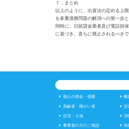
７．まとめ
以上のように、出資法の定める上限
を多重債務問題の解消への第一歩と
同時に、日賦貸金業者及び電話担保
に基づき、直ちに廃止されるべきで
個人の借金・債務
離
高齢者・障がい者
交
住宅・土地
消
事業者の方のご相談
知