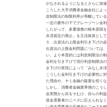
がなされるようになるとさらに加速
こうした大手消費者金融会社によっ
息制限法の制限利率が乖離している
一定の要件の下でグレーゾーン金利
したがって、多重債務の根本原因を
弁済規定の廃止」を立法政策として
５．出資法の上限金利引き下げの必
出資法の上限金利問題については、
い。より本質的には利息制限法の制
金利を引き下げて現行利息制限法の
き下げの実現によって「みなし弁済
こうした金利引き下げの必要性に対
た理由や、ヤミ金融の跋扈を招くな
しかし、消費者金融業界側のこうし
会実態から目をそむけ、自らの利益
資金需要者のニーズに応えられなく
い資金需要者の不健全なニーズを峻